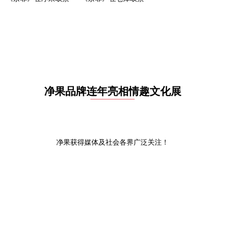
净果品牌连年亮相情趣文化展
净果获得媒体及社会各界广泛关注！