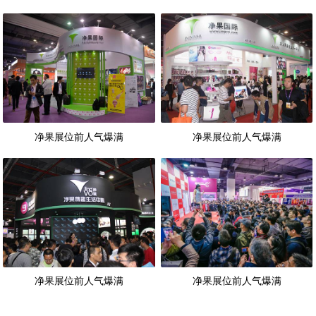
净果展位前人气爆满
净果展位前人气爆满
净果展位前人气爆满
净果展位前人气爆满