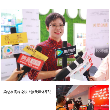
梁总在高峰论坛上接受媒体采访