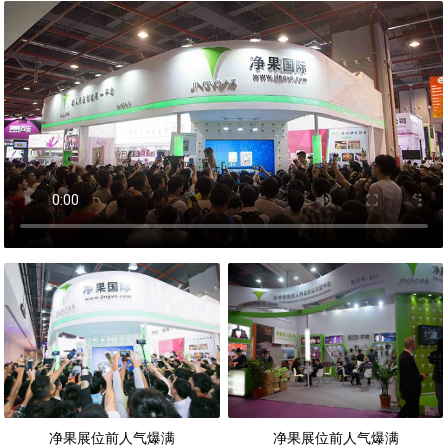
净果展位前人气爆满
净果展位前人气爆满