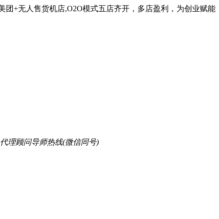
美团+无人售货机店,O2O模式五店齐开，多店盈利，为创业赋能
顾问导师热线(微信同号)