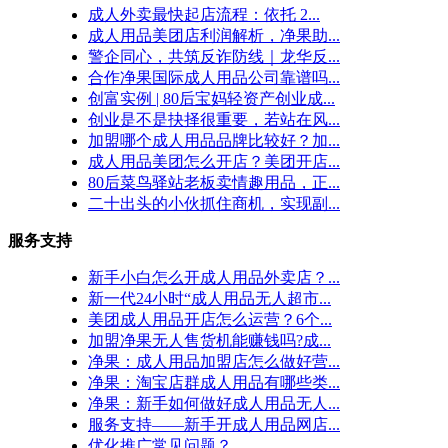
成人外卖最快起店流程：依托 2...
成人用品美团店利润解析，净果助...
警企同心，共筑反诈防线｜龙华反...
合作净果国际成人用品公司靠谱吗...
创富实例 | 80后宝妈轻资产创业成...
创业是不是抉择很重要，若站在风...
加盟哪个成人用品品牌比较好？加...
成人用品美团怎么开店？美团开店...
80后菜鸟驿站老板卖情趣用品，正...
二十出头的小伙抓住商机，实现副...
服务支持
新手小白怎么开成人用品外卖店？...
新一代24小时“成人用品无人超市...
美团成人用品开店怎么运营？6个...
加盟净果无人售货机能赚钱吗?成...
净果：成人用品加盟店怎么做好营...
净果：淘宝店群成人用品有哪些类...
净果：新手如何做好成人用品无人...
服务支持——新手开成人用品网店...
优化推广常见问题？...