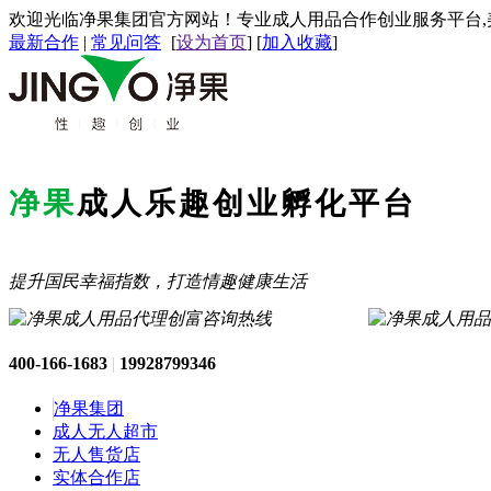
欢迎光临净果集团官方网站！专业成人用品合作创业服务平台,
最新合作
|
常见问答
[
设为首页
] [
加入收藏
]
净果
成人乐趣创业孵化平台
提升国民幸福指数，打造情趣健康生活
创富咨询热线
400-166-1683
|
19928799346
净果集团
成人无人超市
无人售货店
实体合作店